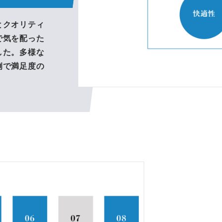
とクオリティ
で気を配った
した。多様な
例で満足度の