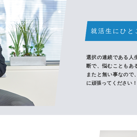
2027年卒
2028年卒
就活生にひと
選択の連続である人
断で、悩むこともあ
またと無い事なので
に頑張ってください