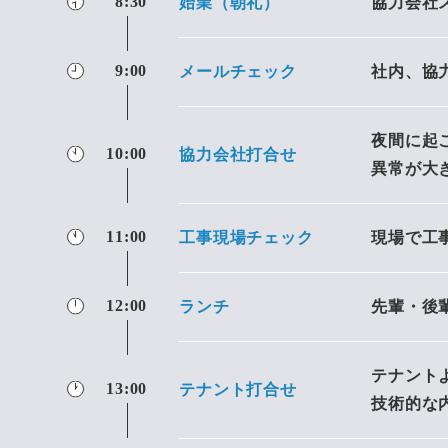
8:30
始業（朝礼）
協力会社
9:00
メールチェック
社内、協
夜間に起
10:00
協力会社打合せ
異常が大
11:00
工事現場チェック
現場で工
12:00
ランチ
先輩・後
テナント
13:00
テナント打合せ
技術的な