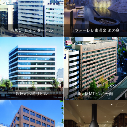
赤坂1丁目センタービル
ラフォーレ伊東温泉 湯の庭
銀座昭和通りビル
新大阪MTビル1号館