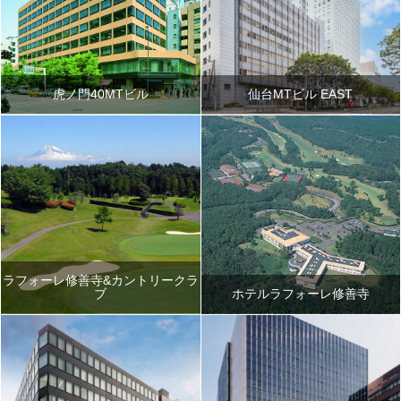
虎ノ門40MTビル
仙台MTビル EAST
ラフォーレ修善寺&カントリークラ
ブ
ホテルラフォーレ修善寺