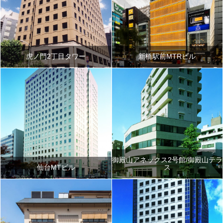
虎ノ門2丁目タワー
新橋駅前MTRビル
御殿山アネックス2号館/御殿山テラ
仙台MTビル
ス