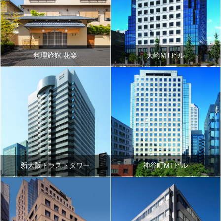
料理旅館 花楽
大崎MTビル
新大阪トラストタワー
神谷町MTビル