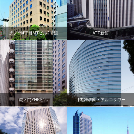
虎ノ門4丁目MTビル2号館
ATT新館
虎ノ門YHKビル
目黒雅叙園・アルコタワー