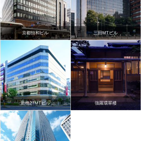
京都恒和ビル
三田MTビル
新橋27MTビル
強羅環翠楼