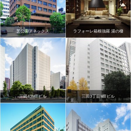
芝公園アネックス
ラフォーレ箱根強羅 湯の棲
三田43MTビル
三田3丁目MTビル