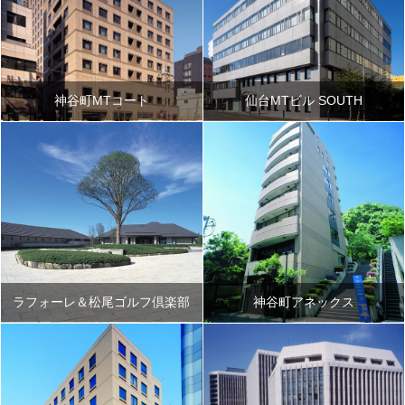
神谷町MTコート
仙台MTビル SOUTH
ラフォーレ＆松尾ゴルフ倶楽部
神谷町アネックス