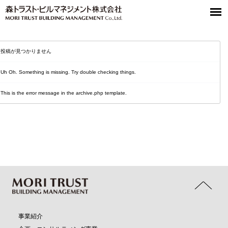
Warning
: Attempt to read property "post_content" on null in
/usr/home/mw2pzey2ad/www/htdocs/tbm/wp-content/themes/trust_bm/header.php
on line
57
投稿が見つかりません
Uh Oh. Something is missing. Try double checking things.
This is the error message in the archive.php template.
事業紹介