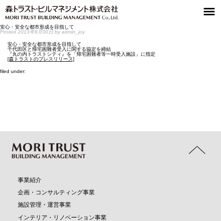
安心・安全な都市形成を目指して
Posted
2013年9月30日
by
admin_joy
安心・安全な都市形成を目指して
千代田区と帰宅困難者受入に関する協定を締結
『丸の内トラストシティ』を「帰宅困難者等一時受入施設」に指定
[森トラストのプレスリリース]
filed under:
事業紹介
企画・コンサルティング事業
施設管理・運営事業
インテリア・リノベーション事業