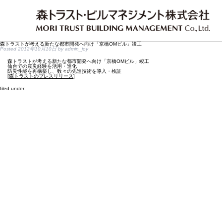
森トラストが考える新たな都市開発へ向け「京橋OMビル」竣工
Posted
2012年10月10日
by
admin_joy
森トラストが考える新たな都市開発へ向け「京橋OMビル」竣工
仙台での震災経験を活用・進化
防災性能を再構築し、数々の先進技術を導入・検証
[森トラストのプレスリリース]
filed under: