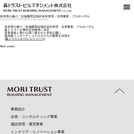
奈良県公募の「吉城園周辺地区保存管理・活用事業」プロポーザル
Posted
2017年3月16日
by
mtbmhp
奈良県公募の「吉城園周辺地区保存管理・活用事業」プロポーザル
森トラストが優先交渉権者に決定
世界遺産と豊かな緑に囲まれた奈良公園に
最高級インターナショナルホテルの開業を目指す
[森トラストのプレスリリース]
filed under:
事業紹介
企画・コンサルティング事業
施設管理・運営事業
インテリア・リノベーション事業